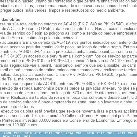
resarial e o núcleo urbano de Ponteceso o que permitirá unha circulación se
ndantes e ciclistas, unha forma amais, de incentivar aos usuarios de vehícul
pregar outros máis verdes, limpos e respectuosos co medio ambiente.
n das obras
úase na súa totalidade no entorno da AC-419 (PK.7+840 ao PK. 9+540), e afec
 de A Calle, Fontán e O Petón, da parroquia de Tella. Nas actuacións inclúes
 vía de servizo do Petón ao polígono así como a senda do parque empresaria
sta da Agra a Lestimoño pola outra beiravía.
e actuacións á marxe dereita da AC-419, nos puntos indicados con anteriorid
ar os accesos para dar continuidade peonil ao longo de todo o tramo. Entres 
lométricos 7+840 e 8+045, está proxectada unha senda peonil, así como entr
e PK 8+185 un acceso que servirá amais como camiños de servizo ás parce
Tamén, entre o PK 8+610 e o PK 9+540, e anexo á beiravía da AC-190, está p
a da seguridade viaria peonil, habilitando, sempre que sexa posible, un carril
carril estará separado do tráfico rodado con separadores e realizarase tarefas
ellora dos pluviais existentes. Entre o PK 8+190 e o PK 8+610, e polo interi
l de Tella, mellorarase o firme.
to á marxe esquerda da AC-419, entre os PK 7+840 y el PK 8+410, existe u
servizo da estrada autonómica para as parcelas privadas anexas, no que se 
ar o ancho de xeito uniforme ao longo de 570 metros de dito acceso, así com
 firme. Realizaranse tarefas de roza e limpeza das cunetas e darase continui
o de servizo enfronte á nave emprazada na zona, para elo levarase a cabo u
vemento de terras.
 execución da obra está prevista que sexa de noventa días e para as acción
se das sendas de Tella, que unirán A Calle e o Parque Empresarial polo Petón
e Ponteceso investirá 30.000 euros e a Consellería de Economía, Emprego e
portará 120.000 euros.
:
2008
2009
2010
2011
2012
2013
2014
2015
2016
2017
2018
2019
2020
2024
2025
2026