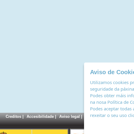
Aviso de Cooki
Utilizamos cookies pr
seguridade da páxina,
Podes obter máis inf
na nosa
Política de C
Podes aceptar todas 
rexeitar o seu uso cl
Creditos
|
Accesibilidade
|
Aviso legal
|
Política de cookies
|
Rexi