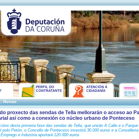
PERFIL DO
ATENCIÓN Á
?
CONTRATANTE
CIDADANÍA
:: Novas
 do proxecto das sendas de Tella mellorarán o acceso ao P
rial así como a conexión co núcleo urbano de Ponteceso
cións desta primeira fase das sendas de Tella, que unirán A Calle e o Parque
l polo Petón, o Concello de Ponteceso investirá 30.000 euros e a Consellería
Emprego e Industria aportará 120.000 euros