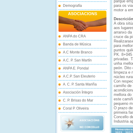
parque emp
para os via
Demografía
motor a em
ASOCIACIONS
Descrició
A obra sit
aos lugares
arranxo da
ANPA do CRA
cruce da pi
Realizaras
Banda de Música
para mellor
puntos qui
A.C Monte Branco
PK. 8+045 
privadas. 
A.C. P. San Martín
unha mellor
peón. Dito 
ANPA E. Pondal
limpeza e m
A.C.P. San Eleuterio
núcleo rura
Con respec
A. C. P. Santa Mariña
camiño de 
acondicion
Asociación Íntegro
mellora do
este camiñ
C. P. Brisas do Mar
pequeno mo
O prazo de
Coral P. Oliveira
primeira fa
Concello d
Industria a
Hemeroteca
2022
2023