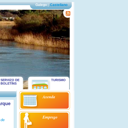
Galego
|
Castellano
SERVIZO DE
TURISMO
BOLETÍNS
Axenda
arque
Emprego
 de