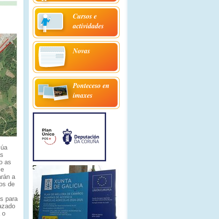
Cursos e
actividades
Novas
Ponteceso en
imaxes
súa
as
o as
se
arán a
ros de
os para
razado
 o