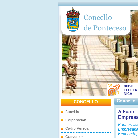
SEDE
ELECTR
NICA
Concello 
CONCELLO
A Fase I
Benvida
Empresa
Corporación
Para as ac
Cadro Persoal
Empresaria
Economía, 
Convenios