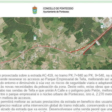
n proxectada sobre a estrada AC-419, no tramo PK.7+840 ao PK. 9+540, na 
etende rexenerar os accesos ao Parque Empresarial de Tella, mellorando así 
 do entorno e diminuíndo á súa vez os riscos de seguridade viaria e adaptand
 ás novas necesidades da poboación da zona. Deste xeito, estas obras que 
abo nas sendas de Tella e que unirán A Calle e o polígono polo Petón, mellor
ntre o parque empresarial e o núcleo urbano de Ponteceso, isto é, 2.270 met
en mellora de accesos.
permitirá mellorar as actuais prestacións da estrada en beneficio dos usuari
preciso realizar unha intervención global do tramo indicado, conservando o t
e alzado da estrada que xa existe. Desenvolverase unha senda peonil que una