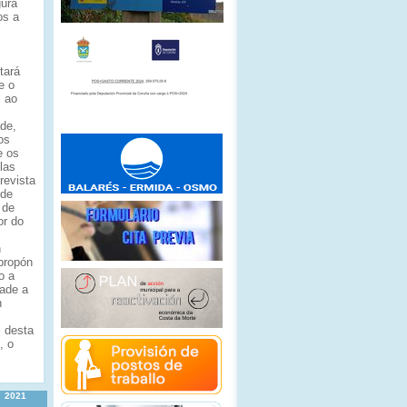
gura
os a
tará
e o
l ao
ade,
os
e os
las
revista
 de
 de
or do
n
propón
o a
dade a
n
s desta
, o
2021