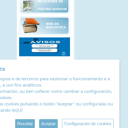
es
opias e de terceiros para xestionar o funcionamento e a
 e con fins analíticos.
ormación, ou ben coñecer como cambiar a configuración,
ookies
.
as cookies pulsando o botón "Aceptar" ou configuralas ou
icando
AQUÍ
stro de actividades de tratamento
|
RSS
by Abertal
Rexeitar
Aceptar
Configuración de cookies