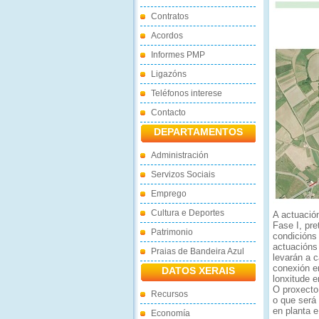
Contratos
Acordos
Informes PMP
Ligazóns
Teléfonos interese
Contacto
DEPARTAMENTOS
Administración
Servizos Sociais
Emprego
Cultura e Deportes
A actuació
Fase I, pr
Patrimonio
condicións
actuacións
Praias de Bandeira Azul
levarán a c
conexión e
DATOS XERAIS
lonxitude 
O proxecto 
Recursos
o que será 
en planta 
Economía