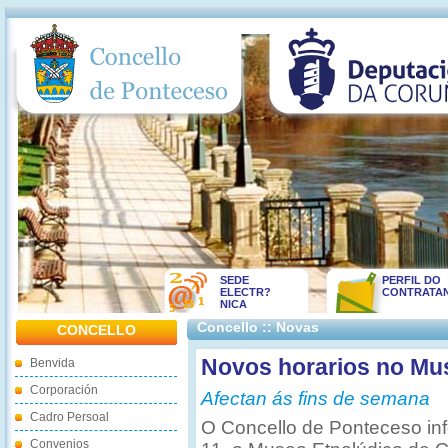
SEDE
PERFIL DO
ELECTR?
CONTRATA
NICA
Concello :: Novas
CONCELLO
Novos horarios no Mus
Benvida
Corporación
Afectan ás fins de semana
Cadro Persoal
O Concello de Ponteceso in
Convenios