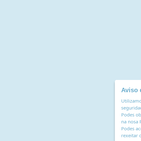
Aviso 
Utilizamo
seguridad
Podes ob
na nosa
Podes ac
rexeitar 