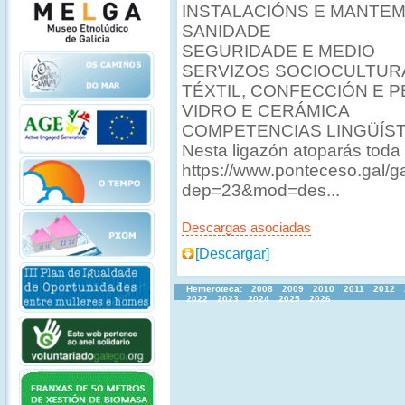
INSTALACIÓNS E MANTE
SANIDADE
SEGURIDADE E MEDIO
SERVIZOS SOCIOCULTUR
TÉXTIL, CONFECCIÓN E P
VIDRO E CERÁMICA
COMPETENCIAS LINGÜÍST
Nesta ligazón atoparás toda
https://www.ponteceso.gal/
dep=23&mod=des...
Descargas asociadas
[Descargar]
Hemeroteca:
2008
2009
2010
2011
2012
2022
2023
2024
2025
2026