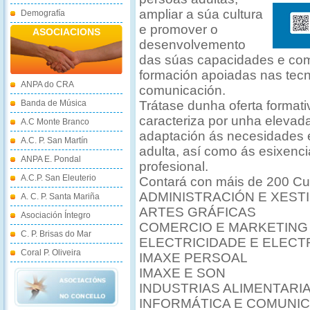
ampliar a súa cultura
Demografía
e promover o
ASOCIACIONS
desenvolvemento
das súas capacidades e comp
formación apoiadas nas tecn
ANPA do CRA
comunicación.
Banda de Música
Trátase dunha oferta formati
caracteriza por unha elevada 
A.C Monte Branco
adaptación ás necesidades 
A.C. P. San Martín
adulta, así como ás esixenci
ANPA E. Pondal
profesional.
A.C.P. San Eleuterio
Contará con máis de 200 Cur
ADMINISTRACIÓN E XEST
A. C. P. Santa Mariña
ARTES GRÁFICAS
Asociación Íntegro
COMERCIO E MARKETING
C. P. Brisas do Mar
ELECTRICIDADE E ELECT
Coral P. Oliveira
IMAXE PERSOAL
IMAXE E SON
INDUSTRIAS ALIMENTARI
INFORMÁTICA E COMUNI