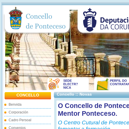
SEDE
PERFIL DO
ELECTR?
CONTRATA
NICA
Concello :: Novas
CONCELLO
O Concello de Pontec
Benvida
Mentor Ponteceso.
Corporación
Cadro Persoal
O Centro Cutural de Pontece
Convenios
fomentar a formación.