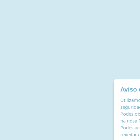
Aviso 
Utilizamo
seguridad
Podes ob
na nosa
Podes ac
rexeitar 