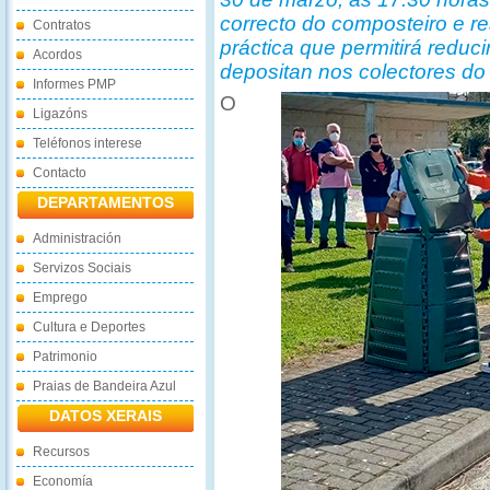
correcto do composteiro e re
Contratos
práctica que permitirá reduc
Acordos
depositan nos colectores do 
Informes PMP
O
Ligazóns
Teléfonos interese
Contacto
DEPARTAMENTOS
Administración
Servizos Sociais
Emprego
Cultura e Deportes
Patrimonio
Praias de Bandeira Azul
DATOS XERAIS
Recursos
Economía