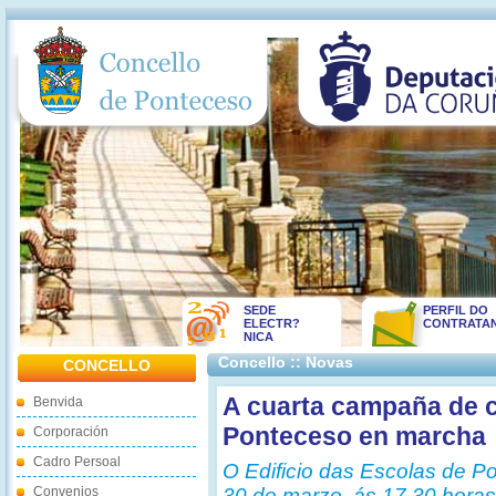
SEDE
PERFIL DO
ELECTR?
CONTRATA
NICA
Concello :: Novas
CONCELLO
A cuarta campaña de 
Benvida
Ponteceso en marcha
Corporación
Cadro Persoal
O Edificio das Escolas de Po
Convenios
30 de marzo, ás 17.30 horas,