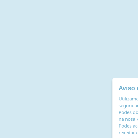
Aviso 
Utilizamo
seguridad
Podes ob
na nosa
Podes ac
rexeitar 