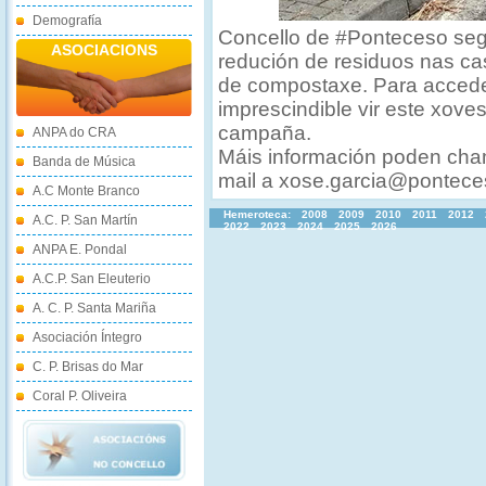
Demografía
Concello de #Ponteceso seg
ASOCIACIONS
redución de residuos nas ca
de compostaxe. Para accede
imprescindible vir este xove
campaña.
ANPA do CRA
Máis información poden cha
Banda de Música
mail a xose.garcia@pontece
A.C Monte Branco
Hemeroteca:
2008
2009
2010
2011
2012
A.C. P. San Martín
2022
2023
2024
2025
2026
ANPA E. Pondal
A.C.P. San Eleuterio
A. C. P. Santa Mariña
Asociación Íntegro
C. P. Brisas do Mar
Coral P. Oliveira