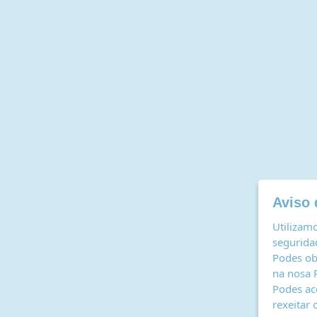
Aviso 
Utilizamo
seguridad
Podes ob
na nosa
Podes ac
rexeitar 