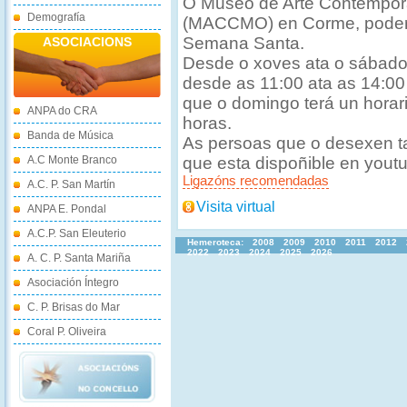
O Museo de Arte Contempor
Demografía
(MACCMO) en Corme, poderá 
Semana Santa.
ASOCIACIONS
Desde o xoves ata o sábado,
desde as 11:00 ata as 14:00
que o domingo terá un horar
ANPA do CRA
horas.
Banda de Música
As persoas que o desexen ta
A.C Monte Branco
que esta dispoñible en yout
Ligazóns recomendadas
A.C. P. San Martín
Visita virtual
ANPA E. Pondal
A.C.P. San Eleuterio
Hemeroteca:
2008
2009
2010
2011
2012
2022
2023
2024
2025
2026
A. C. P. Santa Mariña
Asociación Íntegro
C. P. Brisas do Mar
Coral P. Oliveira