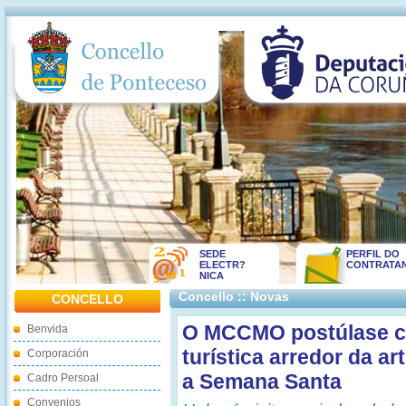
SEDE
PERFIL DO
ELECTR?
CONTRATA
NICA
Concello :: Novas
CONCELLO
O MCCMO postúlase c
Benvida
turística arredor da a
Corporación
a Semana Santa
Cadro Persoal
Convenios