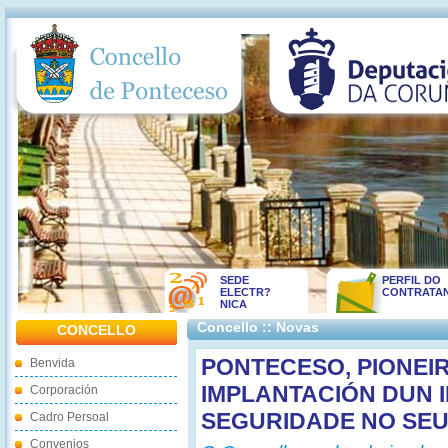
SEDE
PERFIL DO
ELECTR?
CONTRATA
NICA
Concello :: Novas
CONCELLO
PONTECESO, PIONEIR
Benvida
IMPLANTACIÓN DUN 
Corporación
SEGURIDADE NO SEU
Cadro Persoal
Convenios