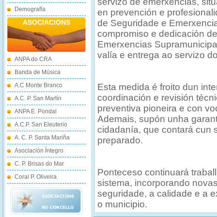
servizo de emerxencias, sit
Demografía
en prevención e profesionali
de Seguridade e Emerxencias
ASOCIACIONS
compromiso e dedicación de
Emerxencias Supramunicipal,
valía e entrega ao servizo d
ANPA do CRA
Banda de Música
A.C Monte Branco
Esta medida é froito dun inte
coordinación e revisión técn
A.C. P. San Martín
preventiva pioneira e con v
ANPA E. Pondal
Ademais, supón unha garantí
A.C.P. San Eleuterio
cidadanía, que contará cun s
A. C. P. Santa Mariña
preparado.
Asociación Íntegro
C. P. Brisas do Mar
Ponteceso continuará trabal
Coral P. Oliveira
sistema, incorporando nova
seguridade, a calidade e a e
o municipio.