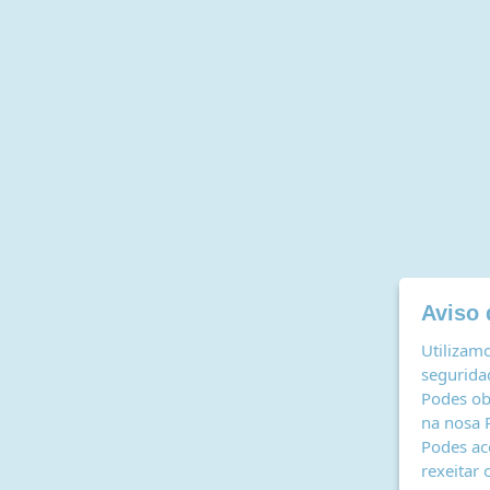
Aviso 
Utilizamo
seguridad
Podes ob
na nosa
Podes ac
rexeitar 