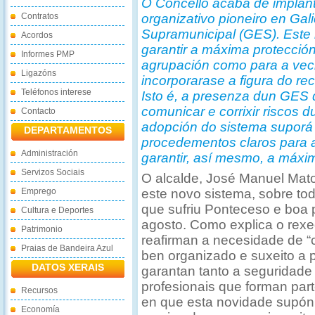
O Concello acaba de implant
Contratos
organizativo pioneiro en Ga
Supramunicipal (GES). Este 
Acordos
garantir a máxima protección
Informes PMP
agrupación como para a vec
Ligazóns
incorporarase a figura do r
Teléfonos interese
Isto é, a presenza dun GES 
comunicar e corrixir riscos d
Contacto
adopción do sistema suporá 
DEPARTAMENTOS
procedementos claros para a
Administración
garantir, así mesmo, a máxi
Servizos Sociais
O alcalde, José Manuel Mato
Emprego
este novo sistema, sobre tod
que sufriu Ponteceso e boa
Cultura e Deportes
agosto. Como explica o rexed
Patrimonio
reafirman a necesidade de “
Praias de Bandeira Azul
ben organizado e suxeito a 
DATOS XERAIS
garantan tanto a seguridade
profesionais que forman part
Recursos
en que esta novidade supón 
Economía