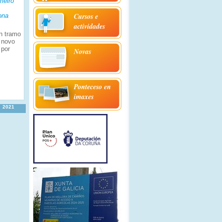
meiro
Cursos e
ona
actividades
n tramo
e novo
 por
Novas
Ponteceso en
s
imaxes
2021