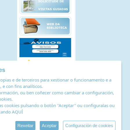
es
opias e de terceiros para xestionar o funcionamento e a
 e con fins analíticos.
ormación, ou ben coñecer como cambiar a configuración,
ookies
.
as cookies pulsando o botón "Aceptar" ou configuralas ou
icando
AQUÍ
stro de actividades de tratamento
|
RSS
by Abertal
Rexeitar
Aceptar
Configuración de cookies