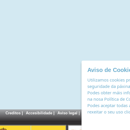
Aviso de Cooki
Utilizamos cookies pr
seguridade da páxina,
Podes obter máis inf
na nosa
Política de C
Podes aceptar todas 
rexeitar o seu uso cl
Creditos
|
Accesibilidade
|
Aviso legal
|
Política de cookies
|
Rexi