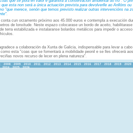
coas que se porá en valor e garantirá a conservación ambiental do río". O pri
 que esta non será a única actuación prevista para devolverlle ao Anllóns ou
mo "que merece, senón que temos previsto realizar outras intervencións na z
te".
 conta cun orzamento próximo aos 45.000 euros e contempla a execución du
etros de lonxitude. Neste espazo colocarase un bordo de aceito, habilitaras
e terra estabilizada e instalaranse bolardos metálicos para impedir o acceso
hículos.
agradece a colaboración da Xunta de Galicia, indispensable para levar a cabo
 como esta "coas que se fomentará a mobilidade peonil e se lles ofrecerá ao
veciñas novos recurso de lecer en plena natureza".
:
2008
2009
2010
2011
2012
2013
2014
2015
2016
2017
2018
2019
2020
2024
2025
2026