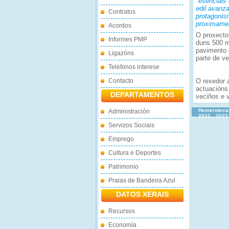
"esenciais 
edil avanza
Contratos
protagonis
proximamen
Acordos
O proxecto
Informes PMP
duns 500 m
pavimento d
Ligazóns
parte de ve
Teléfonos interese
Contacto
O rexedor 
actuacións
DEPARTAMENTOS
veciños e 
Hemeroteca
Administración
2022
2023
Servizos Sociais
Emprego
Cultura e Deportes
Patrimonio
Praias de Bandeira Azul
DATOS XERAIS
Recursos
Economía