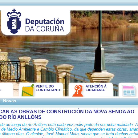
PERFIL DO
ATENCIÓN Á
?
CONTRATANTE
CIDADANÍA
:: Novas
AN AS OBRAS DE CONSTRUCIÓN DA NOVA SENDA AO
DO RÍO ANLLÓNS
da ao longo do río Anllóns está cada vez máis preto de ser unha realidade. A
a de Medio Ambiente e Cambio Climático, da que dependen estas obras, arra
s últimos días. O alcalde, José Manuel Mato, sinala que se trata dunhas actu