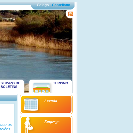
Galego
|
Castellano
SERVIZO DE
TURISMO
BOLETÍNS
Axenda
Emprego
ncou os
acións