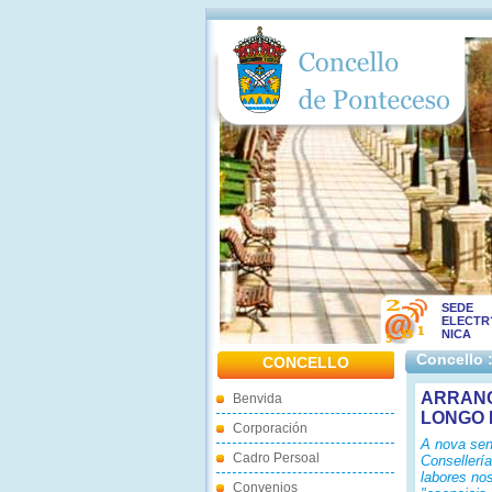
SEDE
ELECTR
NICA
Concello 
CONCELLO
ARRANC
Benvida
LONGO 
Corporación
A nova sen
Cadro Persoal
Consellerí
labores no
Convenios