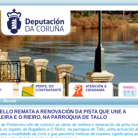
PERFIL DO
ATENCIÓN Á
?
CONTRATANTE
CIDADANÍA
:: Novas
ELLO REMATA A RENOVACIÓN DA PISTA QUE UNE A
EIRA E O RIEIRO, NA PARROQUIA DE TALLO
 de Ponteceso vén de concluír as obras de mellora e renovación da pista mun
 os lugares da Bugalleira e O Rieiro, na parroquia de Tallo, unha actuación d
para a mobilidade da zona e que permitirá mellorar de maneira significativa a