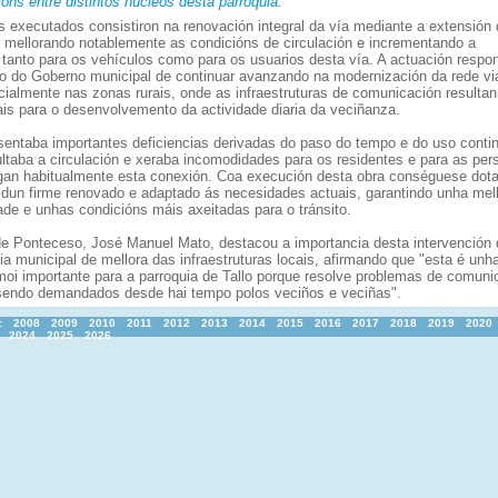
ns entre distintos núcleos desta parroquia.
os executados consistiron na renovación integral da vía mediante a extensión
, mellorando notablemente as condicións de circulación e incrementando a
 tanto para os vehículos como para os usuarios desta vía. A actuación respo
 do Goberno municipal de continuar avanzando na modernización da rede via
cialmente nas zonas rurais, onde as infraestruturas de comunicación resultan
is para o desenvolvemento da actividade diaria da veciñanza.
esentaba importantes deficiencias derivadas do paso do tempo e do uso conti
ultaba a circulación e xeraba incomodidades para os residentes e para as per
an habitualmente esta conexión. Coa execución desta obra conséguese dota
 dun firme renovado e adaptado ás necesidades actuais, garantindo unha mell
ade e unhas condicións máis axeitadas para o tránsito.
de Ponteceso, José Manuel Mato, destacou a importancia desta intervención 
ia municipal de mellora das infraestruturas locais, afirmando que "esta é unh
moi importante para a parroquia de Tallo porque resolve problemas de comuni
sendo demandados desde hai tempo polos veciños e veciñas".
:
2008
2009
2010
2011
2012
2013
2014
2015
2016
2017
2018
2019
2020
2024
2025
2026