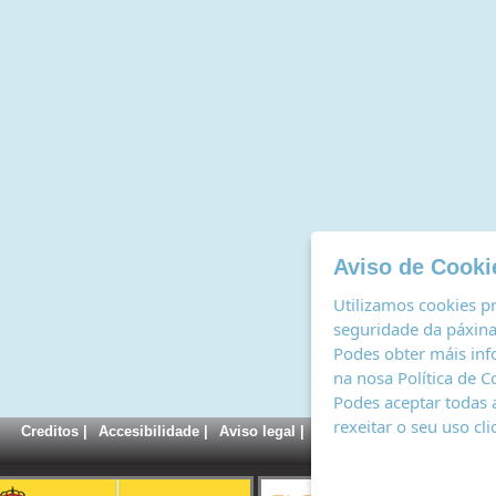
Aviso de Cooki
Utilizamos cookies pr
seguridade da páxina,
Podes obter máis inf
na nosa
Política de C
Podes aceptar todas 
rexeitar o seu uso cl
Creditos
|
Accesibilidade
|
Aviso legal
|
Política de cookies
|
Rexi