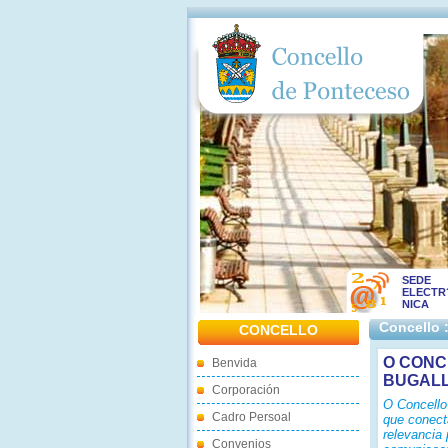
SEDE
ELECTR
NICA
Concello 
CONCELLO
O CONC
Benvida
BUGALL
Corporación
O Concello
Cadro Persoal
que conecta
relevancia 
Convenios