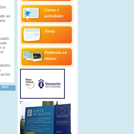
 dun
Cursos e
actividades
nde ao
ria
Novas
nuado,
soas
r a
Ponteceso en
or
imaxes
dentro
a
cación
2021