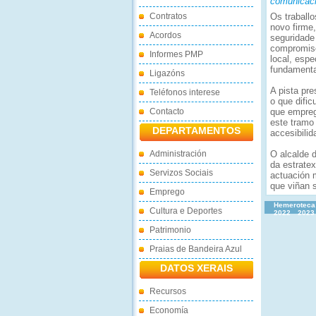
comunicació
Contratos
Os traball
novo firme
Acordos
seguridade
compromiso
Informes PMP
local, espe
fundamenta
Ligazóns
A pista pr
Teléfonos interese
o que dific
Contacto
que empreg
este tramo
DEPARTAMENTOS
accesibilid
Administración
O alcalde 
da estratex
Servizos Sociais
actuación 
que viñan 
Emprego
Hemeroteca
Cultura e Deportes
2022
2023
Patrimonio
Praias de Bandeira Azul
DATOS XERAIS
Recursos
Economía