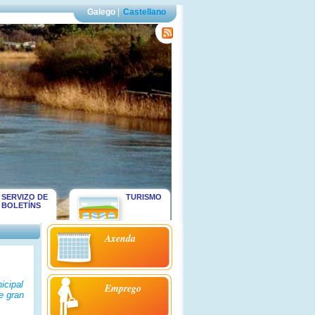
Galego
|
Castellano
SERVIZO DE
TURISMO
BOLETÍNS
Axenda
icipal
Emprego
e gran
s