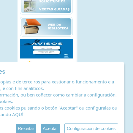
es
opias e de terceiros para xestionar o funcionamento e a
 e con fins analíticos.
ormación, ou ben coñecer como cambiar a configuración,
ookies
.
as cookies pulsando o botón "Aceptar" ou configuralas ou
icando
AQUÍ
stro de actividades de tratamento
|
RSS
by Abertal
Rexeitar
Aceptar
Configuración de cookies