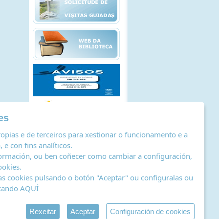
es
opias e de terceiros para xestionar o funcionamento e a
 e con fins analíticos.
ormación, ou ben coñecer como cambiar a configuración,
ookies
.
as cookies pulsando o botón "Aceptar" ou configuralas ou
icando
AQUÍ
stro de actividades de tratamento
|
RSS
by Abertal
Rexeitar
Aceptar
Configuración de cookies