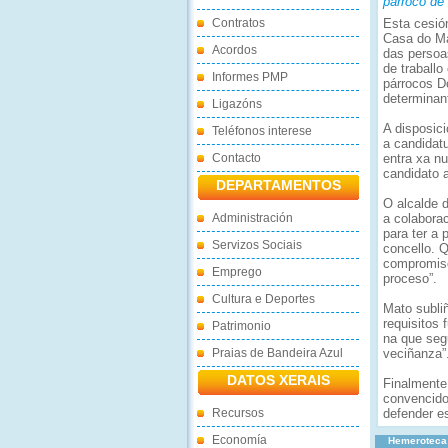
párroco de
Contratos
Esta cesió
Casa do Ma
Acordos
das persoa
de traball
Informes PMP
párrocos D
determinant
Ligazóns
A disposic
Teléfonos interese
a candidat
Contacto
entra xa n
candidato 
DEPARTAMENTOS
O alcalde 
Administración
a colabora
para ter a
Servizos Sociais
concello. 
compromiso
Emprego
proceso”.
Cultura e Deportes
Mato subli
requisitos
Patrimonio
na que seg
Praias de Bandeira Azul
veciñanza”
DATOS XERAIS
Finalmente
convencido
Recursos
defender e
Economía
Hemeroteca