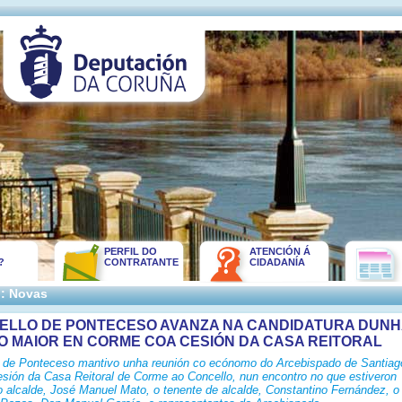
PERFIL DO
ATENCIÓN Á
?
CONTRATANTE
CIDADANÍA
:: Novas
ELLO DE PONTECESO AVANZA NA CANDIDATURA DUNH
O MAIOR EN CORME COA CESIÓN DA CASA REITORAL
 de Ponteceso mantivo unha reunión co ecónomo do Arcebispado de Santiag
esión da Casa Reitoral de Corme ao Concello, nun encontro no que estiveron
o alcalde, José Manuel Mato, o tenente de alcalde, Constantino Fernández, o