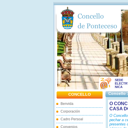
SEDE
ELECTR
NICA
Concello 
CONCELLO
O CONC
Benvida
CASA D
Corporación
O Concello
Cadro Persoal
pechar a c
presentes 
Convenios