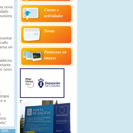
ha nova
Cursos e
idado
actividades
eunións
Novas
esentar
cello
erse en
Ponteceso en
imaxes
radeceu
ortante
do noso
s
etapa
ra a
s
imos
nte”.
2021