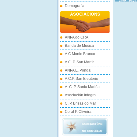
2022
2023
Demografía
ASOCIACIONS
ANPA do CRA
Banda de Música
A.C Monte Branco
A.C. P. San Martín
ANPA E. Pondal
A.C.P. San Eleuterio
A. C. P. Santa Mariña
Asociación Íntegro
C. P. Brisas do Mar
Coral P. Oliveira