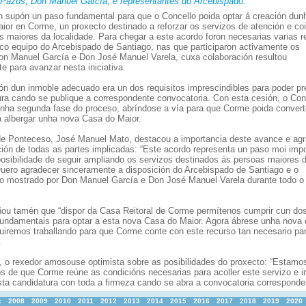
 Pazos, Don Manuel García, e representantes do Arcebispado.
n supón un paso fundamental para que o Concello poida optar á creación dun
ior en Corme, un proxecto destinado a reforzar os servizos de atención e co
s maiores da localidade. Para chegar a este acordo foron necesarias varias r
o co equipo do Arcebispado de Santiago, nas que participaron activamente os
on Manuel García e Don José Manuel Varela, cuxa colaboración resultou
e para avanzar nesta iniciativa.
ión dun inmoble adecuado era un dos requisitos imprescindibles para poder pr
ura cando se publique a correspondente convocatoria. Con esta cesión, o Con
unha segunda fase do proceso, abríndose a vía para que Corme poida convert
a albergar unha nova Casa do Maior.
de Ponteceso, José Manuel Mato, destacou a importancia deste avance e ag
ción de todas as partes implicadas: “Este acordo representa un paso moi imp
 posibilidade de seguir ampliando os servizos destinados ás persoas maiores 
Quero agradecer sinceramente a disposición do Arcebispado de Santiago e o
 mostrado por Don Manuel García e Don José Manuel Varela durante todo o
ñou tamén que “dispor da Casa Reitoral de Corme permítenos cumprir cun do
 fundamentais para optar a esta nova Casa do Maior. Agora ábrese unha nova 
uiremos traballando para que Corme conte con este recurso tan necesario pa
.
, o rexedor amosouse optimista sobre as posibilidades do proxecto: “Estamo
s de que Corme reúne as condicións necesarias para acoller este servizo e 
sta candidatura con toda a firmeza cando se abra a convocatoria corresponde
:
2008
2009
2010
2011
2012
2013
2014
2015
2016
2017
2018
2019
2020