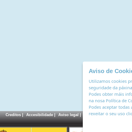
Aviso de Cooki
Utilizamos cookies pr
seguridade da páxina,
Podes obter máis inf
na nosa
Política de C
Podes aceptar todas 
rexeitar o seu uso cl
Creditos
|
Accesibilidade
|
Aviso legal
|
Política de cookies
|
Rexi