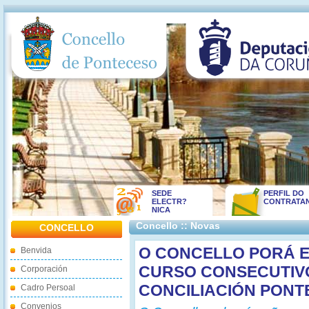
SEDE
PERFIL DO
ELECTR?
CONTRATA
NICA
Concello :: Novas
CONCELLO
O CONCELLO PORÁ 
Benvida
CURSO CONSECUTIV
Corporación
CONCILIACIÓN PONT
Cadro Persoal
Convenios