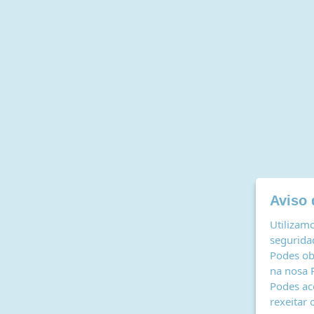
Aviso 
Utilizamo
seguridad
Podes ob
na nosa
Podes ac
rexeitar 