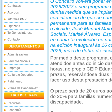
O Concello volverá poñer e
Contratos
2026/2027 o seu programa de
dunha medida que se implant
Acordos
coa intención de que se con
Informes PMP
permanente para as familias
Ligazóns
o alcalde, José Manuel Mato,
Teléfonos interese
Sociais, Marisé Álvarez. Es
en conta "a evolución no nú
Contacto
na edición inaugural ás 16 
DEPARTAMENTOS
2026, máis do dobre de inscr
Administración
Por medio deste programa, 
Servizos Sociais
atendidos antes do inicio da
Emprego
horas, no propio CEIP Eduar
prazas, reservándose dúas m
Cultura e Deportes
facer uso desta prestación d
Patrimonio
Praias de Bandeira Azul
O prezo será de 20 euros ao
DATOS XERAIS
do 20% para familias numer
discapacidade.
Recursos
Economía