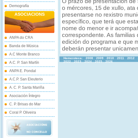
O prazo de presentación de 
Demografía
o mércores, 15 de xullo, ata
presentarse no rexistro mun
ASOCIACIONS
específico, que terá que esta
nome do menor e ir acompa
correspondente. As familias 
ANPA do CRA
edición do programa e que
Banda de Música
deberán presentar unicamente
A.C Monte Branco
Hemeroteca:
2008
2009
2010
2011
2012
2022
2023
2024
2025
2026
A.C. P. San Martín
ANPA E. Pondal
A.C.P. San Eleuterio
A. C. P. Santa Mariña
Asociación Íntegro
C. P. Brisas do Mar
Coral P. Oliveira