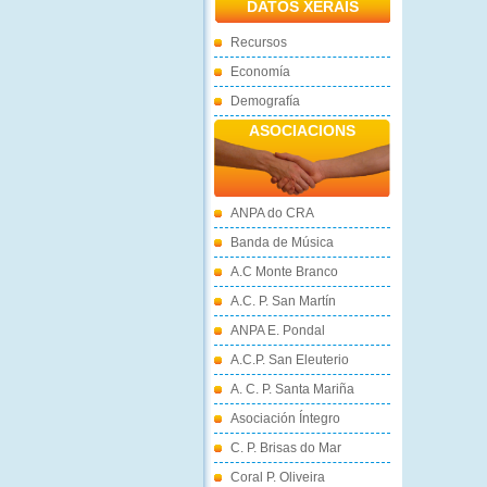
DATOS XERAIS
Recursos
Economía
Demografía
ASOCIACIONS
ANPA do CRA
Banda de Música
A.C Monte Branco
A.C. P. San Martín
ANPA E. Pondal
A.C.P. San Eleuterio
A. C. P. Santa Mariña
Asociación Íntegro
C. P. Brisas do Mar
Coral P. Oliveira