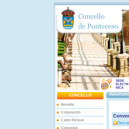
SEDE
ELECTR
NICA
Administr
CONCELLO
Benvida
Corporación
Convoc
Cadro Persoal
Descar
Convenios