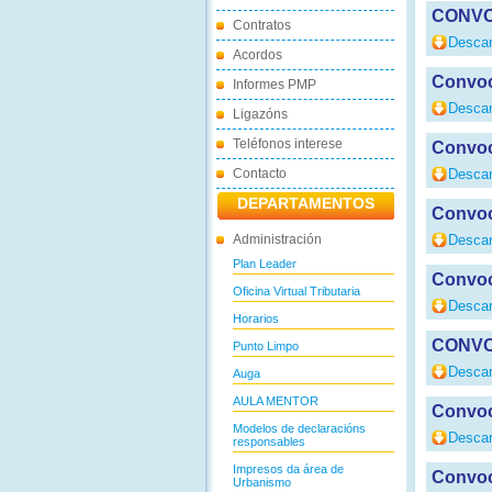
CONVO
Contratos
Descar
Acordos
Convoc
Informes PMP
Descar
Ligazóns
Teléfonos interese
Convoc
Contacto
Descar
DEPARTAMENTOS
Convoc
Administración
Descar
Plan Leader
Convoc
Oficina Virtual Tributaria
Descar
Horarios
CONVO
Punto Limpo
Descar
Auga
AULA MENTOR
Convoc
Modelos de declaracións
Descar
responsables
Impresos da área de
Convoc
Urbanismo