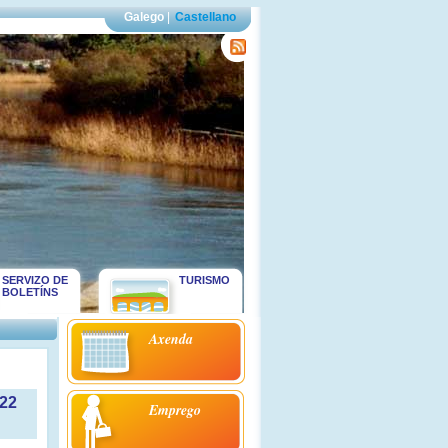
Galego
|
Castellano
SERVIZO DE
TURISMO
BOLETÍNS
Axenda
022
Emprego