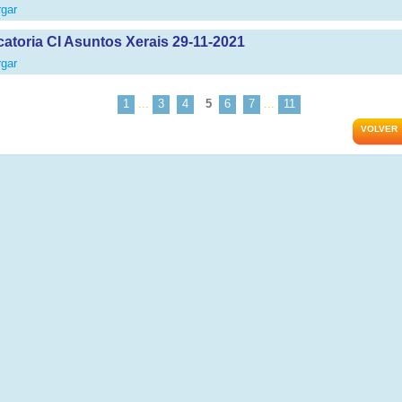
gar
atoria CI Asuntos Xerais 29-11-2021
gar
1
...
3
4
5
6
7
...
11
VOLVER