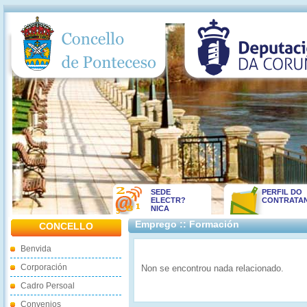
SEDE
PERFIL DO
ELECTR?
CONTRATA
NICA
Emprego :: Formación
CONCELLO
Benvida
Corporación
Non se encontrou nada relacionado.
Cadro Persoal
Convenios