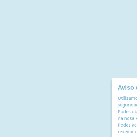
Aviso 
Utilizamo
seguridad
Podes ob
na nosa
Podes ac
rexeitar 