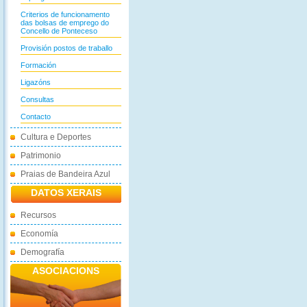
Criterios de funcionamento
das bolsas de emprego do
Concello de Ponteceso
Provisión postos de traballo
Formación
Ligazóns
Consultas
Contacto
Cultura e Deportes
Patrimonio
Praias de Bandeira Azul
DATOS XERAIS
Recursos
Economía
Demografía
ASOCIACIONS